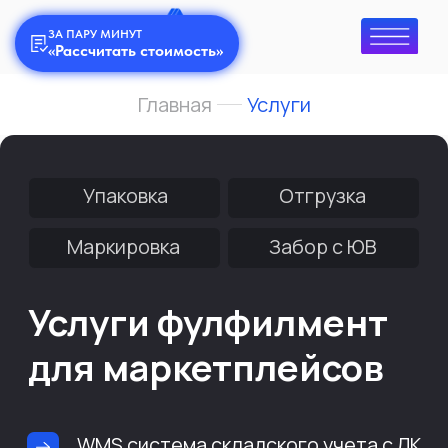
ЗА ПАРУ МИНУТ
«Рассчитать стоимость»
Главная
Услуги
Упаковка
Отгрузка
Маркировка
Забор с ЮВ
Услуги фулфилмент
для маркетплейсов
WMS система складского учета с ЛК
Финансовая гарантия на
соблюдение сроков поставок
Сухой охраняемый склад с пожарной
сигнализацией и видеонаблюдением