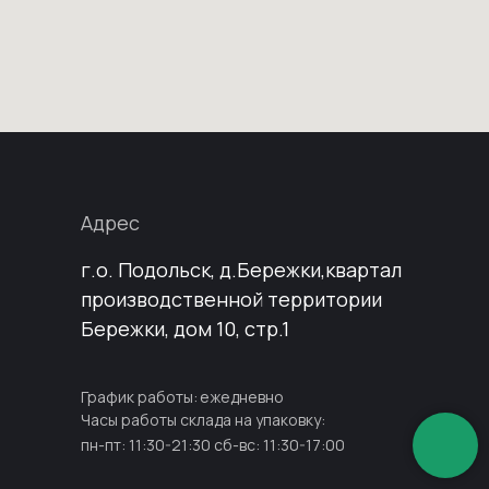
ежедневно
baza-fulfillment@yandex.ru
пн-пт: 10:00-21:00 сб-вс: 10:00-
17:00
Адрес
г.о. Подольск, д.Бережки,квартал
производственной территории
Бережки, дом 10, стр.1
График работы:
ежедневно
Часы работы склада на упаковку:
пн-пт: 11:30-21:30 сб-вс: 11:30-17:00