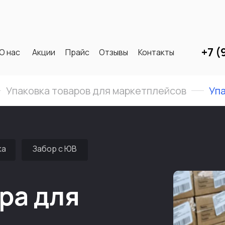
+7 (
О нас
Акции
Прайс
Отзывы
Контакты
Упаковка товаров для маркетплейсов
Упа
ка
Забор с ЮВ
ра для