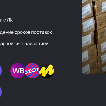
а с ЛК
дение сроков поставок
жарной сигнализацией