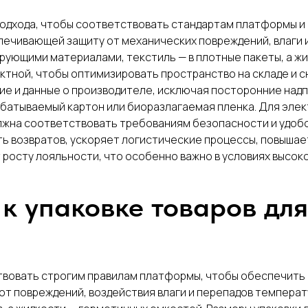
подхода, чтобы соответствовать стандартам платформы и
печивающей защиту от механических повреждений, влаги 
рующими материалами, текстиль — в плотные пакеты, а жи
ктной, чтобы оптимизировать пространство на складе и с
ние и данные о производителе, исключая посторонние на
батываемый картон или биоразлагаемая пленка. Для элек
олжна соответствовать требованиям безопасности и удобс
ь возвратов, ускоряет логистические процессы, повышае
 росту лояльности, что особенно важно в условиях высоко
к упаковке товаров дл
ствовать строгим правилам платформы, чтобы обеспечить
от повреждений, воздействия влаги и перепадов температ