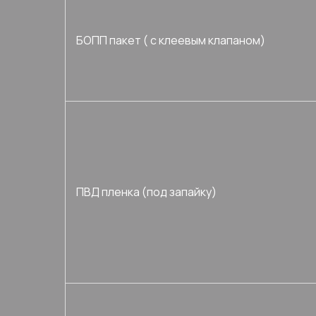
БОПП пакет ( с клеевым клапаном)
ПВД пленка (под запайку)