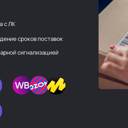
а с ЛК
дение сроков поставок
жарной сигнализацией