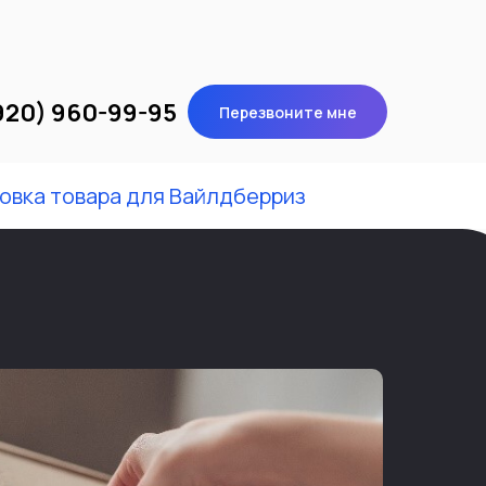
920) 960-99-95
Перезвоните мне
овка товара для Вайлдберриз