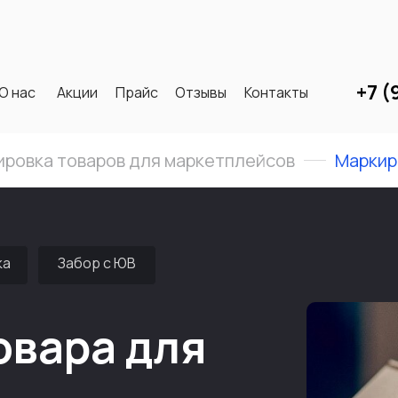
+7 (
О нас
Акции
Прайс
Отзывы
Контакты
ровка товаров для маркетплейсов
Маркир
ка
Забор с ЮВ
овара для